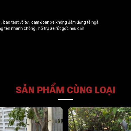
, bao test vô tư , cam đoan xe không đâm đụng té ngã
g tên nhanh chóng , hỗ trợ ae rút gốc nếu cần
SẢN PHẨM CÙNG LOẠI