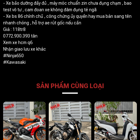
- Xe bảo dưỡng đầy đủ , máy móc chuẩn zin chưa đụng chạm , bao
test vô tư , cam đoan xe không đâm đụng té ngã
- Xe bs 86 chính chủ , công chứng ủy quyền hay mua bán sang tên
nhanh chóng , hỗ trợ ae rút gốc nếu cần
Giá : 118tr8
0772.930.393 tân
Xem xe hcm q6
Nhận giao lưu xe khác
#Ninja650
#Kawasaki
SẢN PHẨM CÙNG LOẠI