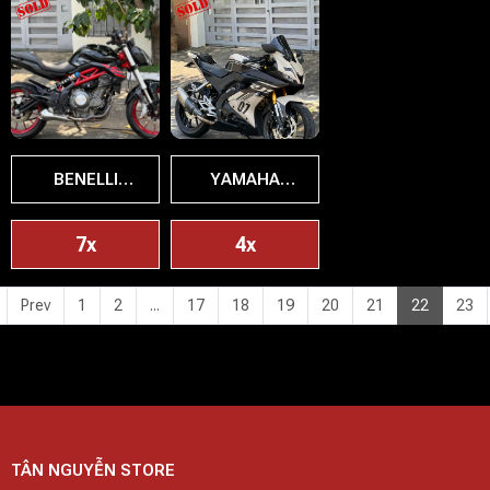
BENELLI
YAMAHA
BN302S 2021
R15V3 2019
7x
4x
Prev
1
2
...
17
18
19
20
21
22
23
TÂN NGUYỄN STORE