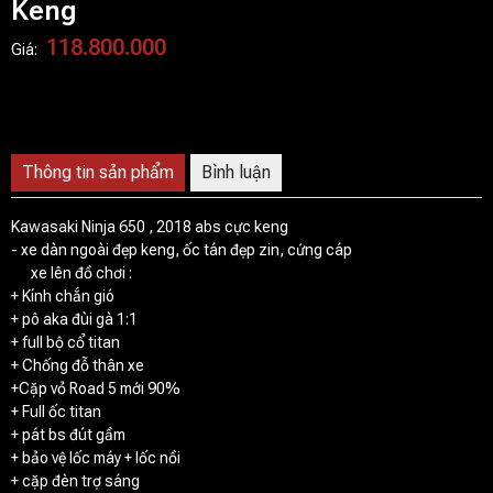
Keng
118.800.000
Giá:
Thông tin sản phẩm
Bình luận
Kawasaki Ninja 650 , 2018 abs cực keng
- xe dàn ngoài đẹp keng, ốc tán đẹp zin, cứng cáp
xe lên đồ chơi :
+ Kính chắn gió
+ pô aka đùi gà 1:1
+ full bộ cổ titan
+ Chống đỗ thân xe
+Cặp vỏ Road 5 mới 90%
+ Full ốc titan
+ pát bs đút gầm
+ bảo vệ lốc máy + lốc nồi
+ cặp đèn trợ sáng