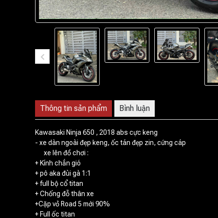
Thông tin sản phẩm
Bình luận
Kawasaki Ninja 650 , 2018 abs cực keng
- xe dàn ngoài đẹp keng, ốc tán đẹp zin, cứng cáp
xe lên đồ chơi :
+ Kính chắn gió
+ pô aka đùi gà 1:1
+ full bộ cổ titan
+ Chống đỗ thân xe
+Cặp vỏ Road 5 mới 90%
+ Full ốc titan