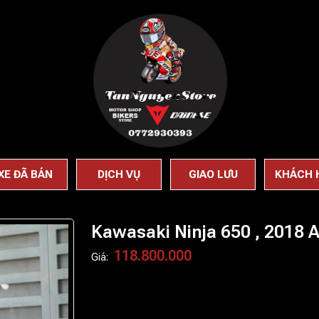
XE ĐÃ BÁN
DỊCH VỤ
GIAO LƯU
KHÁCH 
Kawasaki Ninja 650 , 2018 
118.800.000
Giá: