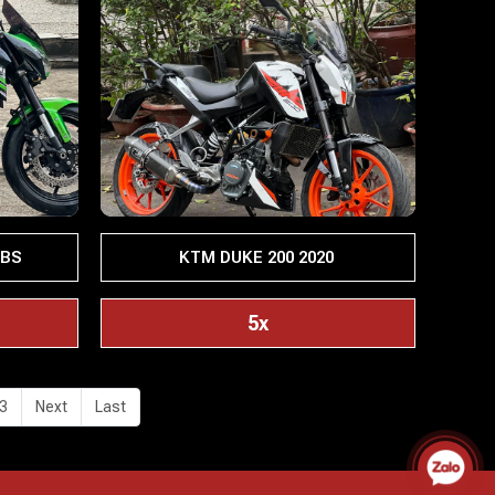
ABS
KTM DUKE 200 2020
5x
3
Next
Last