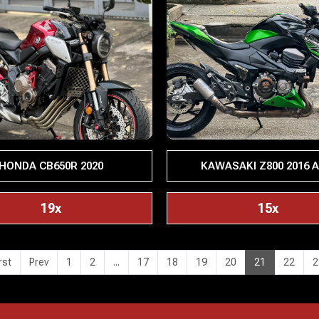
HONDA CB650R 2020
KAWASAKI Z800 2016 
19x
15x
rst
Prev
1
2
...
17
18
19
20
21
22
2