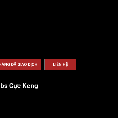
HÀNG ĐÃ GIAO DỊCH
LIÊN HỆ
Abs Cực Keng