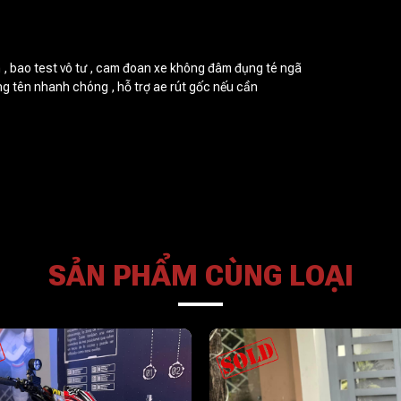
, bao test vô tư , cam đoan xe không đâm đụng té ngã
g tên nhanh chóng , hỗ trợ ae rút gốc nếu cần
SẢN PHẨM CÙNG LOẠI