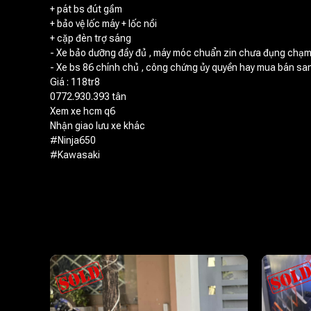
+ pát bs đút gầm
+ bảo vệ lốc máy + lốc nồi
+ cặp đèn trợ sáng
- Xe bảo dưỡng đầy đủ , máy móc chuẩn zin chưa đụng chạm 
- Xe bs 86 chính chủ , công chứng ủy quyền hay mua bán san
Giá : 118tr8
0772.930.393 tân
Xem xe hcm q6
Nhận giao lưu xe khác
#Ninja650
#Kawasaki