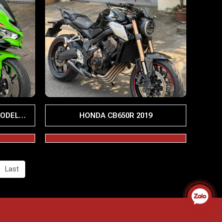
MODEL
HONDA CB650R 2019
T 4K7
Last