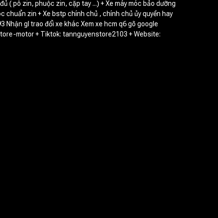
 đủ ( pô zin, phuộc zin, cặp tay ...) + Xe máy móc bảo dưỡng
óc chuẩn zin + Xe bstp chính chủ , chính chủ ủy quyền hay
 Nhận gl trao đổi xe khác Xem xe hcm q6 gõ google
ore-motor + Tiktok: tannguyenstore2103 + Website: