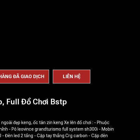
HÀNG ĐÃ GIAO DỊCH
LIÊN HỆ
, Full Đồ Chơi Bstp
ngoài đẹp keng, ốc tán zin keng Xe lên đồ chơi : - Phuộc
ỉnh - Pô leovince grandturismo full system sh300i - Mobin
0 - Đèn led 2 tầng - Cặp tay thắng Crg carbon - Cặp đèn