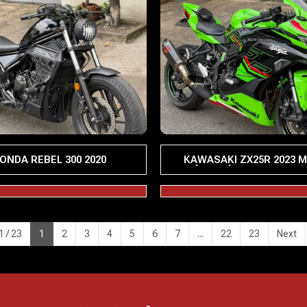
ONDA REBEL 300 2020
KAWASAKI ZX25R 2023 
ĐỒNG HỒ TFT- ODO LƯỚ
1 / 23
1
2
3
4
5
6
7
...
22
23
Next