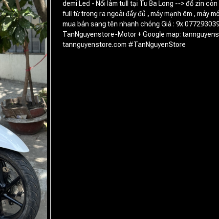
demi Led - Nồi làm tull tại Tu Ba Long --> đồ zin còn
full từ trong ra ngoài đầy đủ , máy mạnh êm , máy m
mua bán sang tên nhanh chóng Giá : 9x 0772930393
TanNguyenstore-Motor + Google map: tannguyenst
tannguyenstore.com #TanNguyenStore