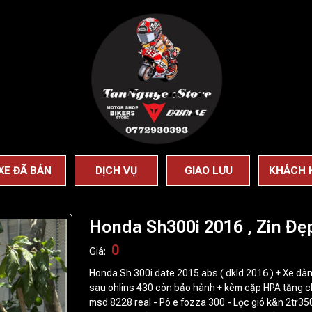
XE ĐÃ BÁN
DỊCH VỤ
GIAO LƯU
KHÁCH 
Honda Sh300i 2016 , Zin Đẹp
0
Giá:
Honda Sh 300i date 2015 abs ( dkld 2016 ) + Xe dàn 
sau ohlins 430 còn bảo hành + kèm cặp HPA tăng ch
msd 8228 real - Pô e fozza 300 - Lọc gió k&n 2tr35